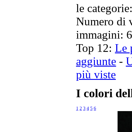
le categorie
Numero di vi
immagini: 
Top 12:
Le 
aggiunte
-
U
più viste
I colori de
1
2
3
4
5
6