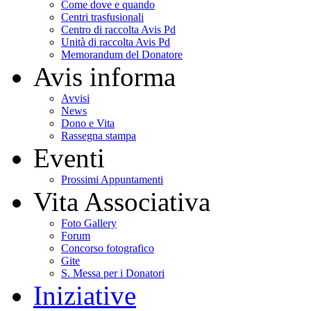
Come dove e quando
Centri trasfusionali
Centro di raccolta Avis Pd
Unità di raccolta Avis Pd
Memorandum del Donatore
Avis informa
Avvisi
News
Dono e Vita
Rassegna stampa
Eventi
Prossimi Appuntamenti
Vita Associativa
Foto Gallery
Forum
Concorso fotografico
Gite
S. Messa per i Donatori
Iniziative