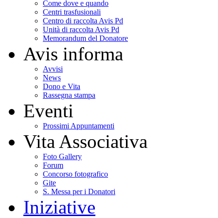
Come dove e quando
Centri trasfusionali
Centro di raccolta Avis Pd
Unità di raccolta Avis Pd
Memorandum del Donatore
Avis informa
Avvisi
News
Dono e Vita
Rassegna stampa
Eventi
Prossimi Appuntamenti
Vita Associativa
Foto Gallery
Forum
Concorso fotografico
Gite
S. Messa per i Donatori
Iniziative