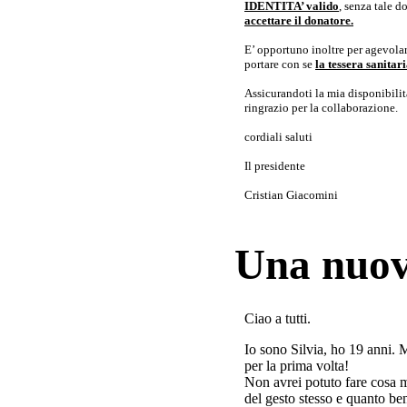
IDENTITA’ valido
, senza tale 
accettare il donatore.
E’ opportuno inoltre per agevolar
portare con se
la tessera sanita
Assicurandoti la mia disponibilità 
ringrazio per la collaborazione.
cordiali saluti
Il presidente
Cristian Giacomini
Una nuov
Ciao a tutti.
Io sono Silvia, ho 19 anni. 
per la prima volta!
Non avrei potuto fare cosa 
del gesto stesso e quanto ben