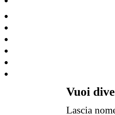
Vuoi div
Lascia
nom