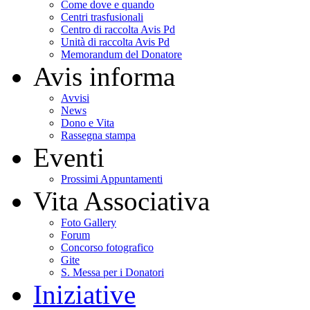
Come dove e quando
Centri trasfusionali
Centro di raccolta Avis Pd
Unità di raccolta Avis Pd
Memorandum del Donatore
Avis informa
Avvisi
News
Dono e Vita
Rassegna stampa
Eventi
Prossimi Appuntamenti
Vita Associativa
Foto Gallery
Forum
Concorso fotografico
Gite
S. Messa per i Donatori
Iniziative