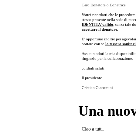
Caro Donatore o Donatrice
Vorrei ricordarti che le procedur
stesso presente nella sede di rac
IDENTITA’ valido
, senza tale 
accettare il donatore.
E’ opportuno inoltre per agevolar
portare con se
la tessera sanita
Assicurandoti la mia disponibilità 
ringrazio per la collaborazione.
cordiali saluti
Il presidente
Cristian Giacomini
Una nuov
Ciao a tutti.