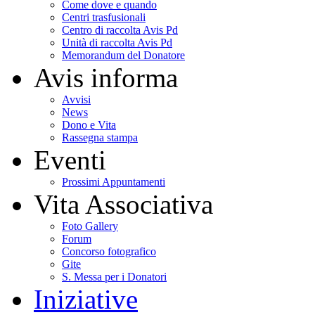
Come dove e quando
Centri trasfusionali
Centro di raccolta Avis Pd
Unità di raccolta Avis Pd
Memorandum del Donatore
Avis informa
Avvisi
News
Dono e Vita
Rassegna stampa
Eventi
Prossimi Appuntamenti
Vita Associativa
Foto Gallery
Forum
Concorso fotografico
Gite
S. Messa per i Donatori
Iniziative