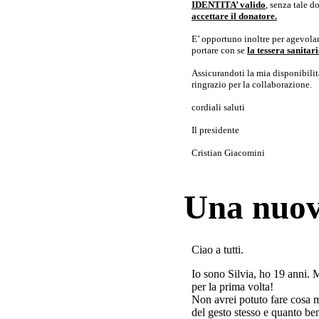
IDENTITA’ valido
, senza tale 
accettare il donatore.
E’ opportuno inoltre per agevolar
portare con se
la tessera sanita
Assicurandoti la mia disponibilità 
ringrazio per la collaborazione.
cordiali saluti
Il presidente
Cristian Giacomini
Una nuov
Ciao a tutti.
Io sono Silvia, ho 19 anni. 
per la prima volta!
Non avrei potuto fare cosa 
del gesto stesso e quanto ben