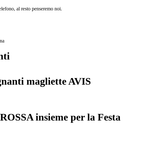
lefono, al resto penseremo noi.
ana
nti
gnanti magliette AVIS
 ROSSA insieme per la Festa