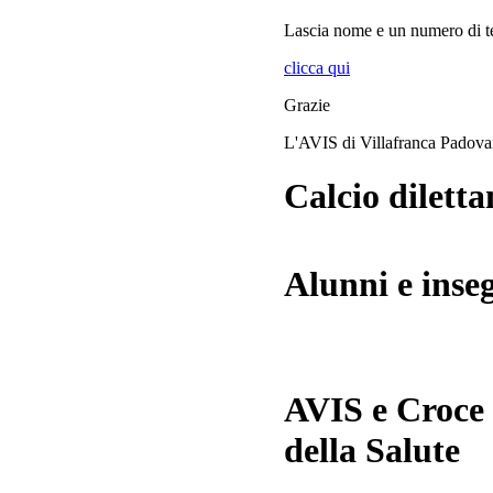
Lascia
nome
e
un numero di te
clicca qui
Grazie
L'AVIS di Villafranca Padov
Calcio diletta
Alunni e inse
AVIS e Croce
della Salute