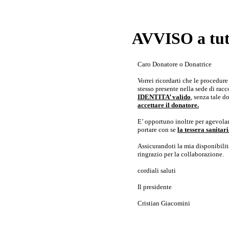
AVVISO a tutt
Caro Donatore o Donatrice
Vorrei ricordarti che le procedur
stesso presente nella sede di rac
IDENTITA’ valido
, senza tale 
accettare il donatore.
E’ opportuno inoltre per agevolar
portare con se
la tessera sanita
Assicurandoti la mia disponibilità 
ringrazio per la collaborazione.
cordiali saluti
Il presidente
Cristian Giacomini