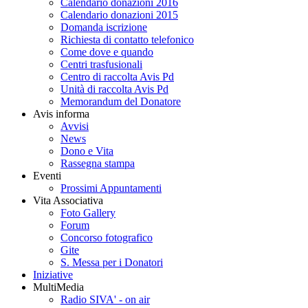
Calendario donazioni 2016
Calendario donazioni 2015
Domanda iscrizione
Richiesta di contatto telefonico
Come dove e quando
Centri trasfusionali
Centro di raccolta Avis Pd
Unità di raccolta Avis Pd
Memorandum del Donatore
Avis informa
Avvisi
News
Dono e Vita
Rassegna stampa
Eventi
Prossimi Appuntamenti
Vita Associativa
Foto Gallery
Forum
Concorso fotografico
Gite
S. Messa per i Donatori
Iniziative
MultiMedia
Radio SIVA' - on air