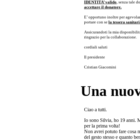
IDENTITA’ valido
, senza tale 
accettare il donatore.
E’ opportuno inoltre per agevolar
portare con se
la tessera sanita
Assicurandoti la mia disponibilità 
ringrazio per la collaborazione.
cordiali saluti
Il presidente
Cristian Giacomini
Una nuov
Ciao a tutti.
Io sono Silvia, ho 19 anni. 
per la prima volta!
Non avrei potuto fare cosa 
del gesto stesso e quanto ben