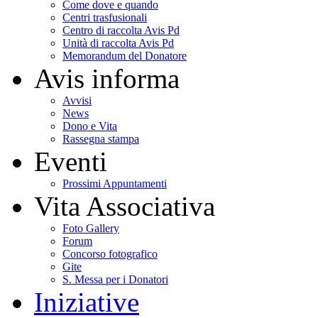
Come dove e quando
Centri trasfusionali
Centro di raccolta Avis Pd
Unità di raccolta Avis Pd
Memorandum del Donatore
Avis informa
Avvisi
News
Dono e Vita
Rassegna stampa
Eventi
Prossimi Appuntamenti
Vita Associativa
Foto Gallery
Forum
Concorso fotografico
Gite
S. Messa per i Donatori
Iniziative