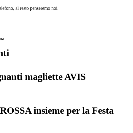
lefono, al resto penseremo noi.
ana
nti
gnanti magliette AVIS
 ROSSA insieme per la Festa