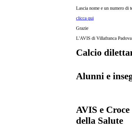
Lascia
nome
e
un numero di te
clicca qui
Grazie
L'AVIS di Villafranca Padov
Calcio diletta
Alunni e inse
AVIS e Croce
della Salute