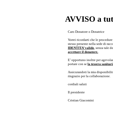
AVVISO a tutt
Caro Donatore o Donatrice
Vorrei ricordarti che le procedur
stesso presente nella sede di rac
IDENTITA’ valido
, senza tale 
accettare il donatore.
E’ opportuno inoltre per agevolar
portare con se
la tessera sanita
Assicurandoti la mia disponibilità 
ringrazio per la collaborazione.
cordiali saluti
Il presidente
Cristian Giacomini