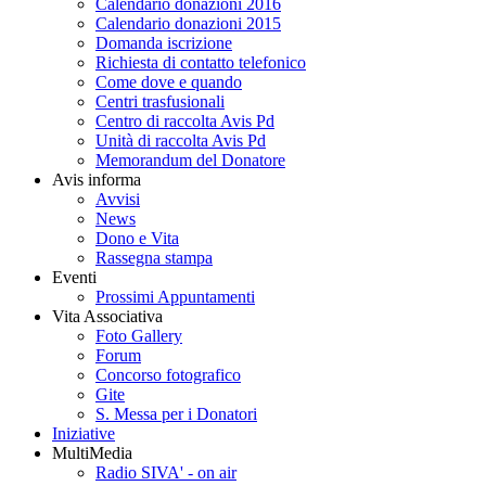
Calendario donazioni 2016
Calendario donazioni 2015
Domanda iscrizione
Richiesta di contatto telefonico
Come dove e quando
Centri trasfusionali
Centro di raccolta Avis Pd
Unità di raccolta Avis Pd
Memorandum del Donatore
Avis informa
Avvisi
News
Dono e Vita
Rassegna stampa
Eventi
Prossimi Appuntamenti
Vita Associativa
Foto Gallery
Forum
Concorso fotografico
Gite
S. Messa per i Donatori
Iniziative
MultiMedia
Radio SIVA' - on air