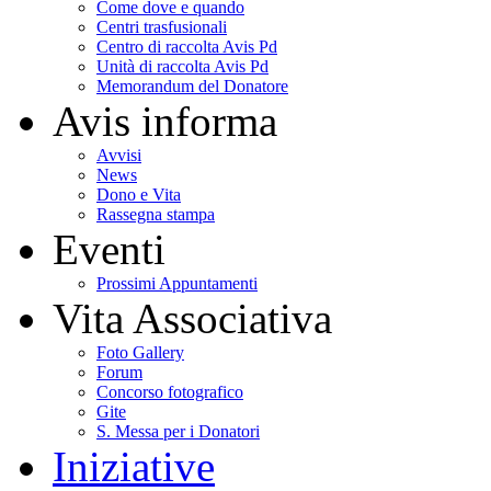
Come dove e quando
Centri trasfusionali
Centro di raccolta Avis Pd
Unità di raccolta Avis Pd
Memorandum del Donatore
Avis informa
Avvisi
News
Dono e Vita
Rassegna stampa
Eventi
Prossimi Appuntamenti
Vita Associativa
Foto Gallery
Forum
Concorso fotografico
Gite
S. Messa per i Donatori
Iniziative