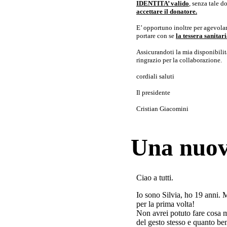
IDENTITA’ valido
, senza tale 
accettare il donatore.
E’ opportuno inoltre per agevolar
portare con se
la tessera sanita
Assicurandoti la mia disponibilità 
ringrazio per la collaborazione.
cordiali saluti
Il presidente
Cristian Giacomini
Una nuov
Ciao a tutti.
Io sono Silvia, ho 19 anni. 
per la prima volta!
Non avrei potuto fare cosa 
del gesto stesso e quanto ben