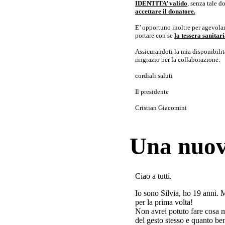
IDENTITA’ valido
, senza tale 
accettare il donatore.
E’ opportuno inoltre per agevolar
portare con se
la tessera sanita
Assicurandoti la mia disponibilità 
ringrazio per la collaborazione.
cordiali saluti
Il presidente
Cristian Giacomini
Una nuov
Ciao a tutti.
Io sono Silvia, ho 19 anni. 
per la prima volta!
Non avrei potuto fare cosa 
del gesto stesso e quanto ben