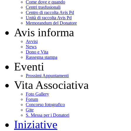
Come dove e quando
Centri trasfusionali
Centro di raccolta Avis Pd
Unità di raccolta Avis Pd
Memorandum del Donatore
Avis informa
Avvisi
News
Dono e Vita
Rassegna stampa
Eventi
Prossimi Appuntamenti
Vita Associativa
Foto Gallery
Forum
Concorso fotografico
Gite
S. Messa per i Donatori
Iniziative