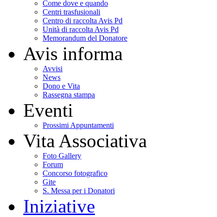
Come dove e quando
Centri trasfusionali
Centro di raccolta Avis Pd
Unità di raccolta Avis Pd
Memorandum del Donatore
Avis informa
Avvisi
News
Dono e Vita
Rassegna stampa
Eventi
Prossimi Appuntamenti
Vita Associativa
Foto Gallery
Forum
Concorso fotografico
Gite
S. Messa per i Donatori
Iniziative