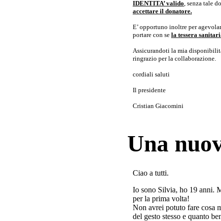
IDENTITA’ valido
, senza tale 
accettare il donatore.
E’ opportuno inoltre per agevolar
portare con se
la tessera sanita
Assicurandoti la mia disponibilità 
ringrazio per la collaborazione.
cordiali saluti
Il presidente
Cristian Giacomini
Una nuov
Ciao a tutti.
Io sono Silvia, ho 19 anni. 
per la prima volta!
Non avrei potuto fare cosa 
del gesto stesso e quanto ben