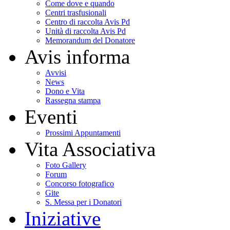
Come dove e quando
Centri trasfusionali
Centro di raccolta Avis Pd
Unità di raccolta Avis Pd
Memorandum del Donatore
Avis informa
Avvisi
News
Dono e Vita
Rassegna stampa
Eventi
Prossimi Appuntamenti
Vita Associativa
Foto Gallery
Forum
Concorso fotografico
Gite
S. Messa per i Donatori
Iniziative