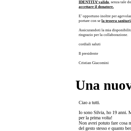
IDENTITA’ valido
, senza tale 
accettare il donatore.
E’ opportuno inoltre per agevolar
portare con se
la tessera sanita
Assicurandoti la mia disponibilità 
ringrazio per la collaborazione.
cordiali saluti
Il presidente
Cristian Giacomini
Una nuov
Ciao a tutti.
Io sono Silvia, ho 19 anni. 
per la prima volta!
Non avrei potuto fare cosa 
del gesto stesso e quanto ben