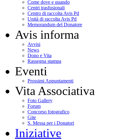
Come dove e quando
Centri trasfusionali
Centro di raccolta Avis Pd
Unità di raccolta Avis Pd
Memorandum del Donatore
Avis informa
Avvisi
News
Dono e Vita
Rassegna stampa
Eventi
Prossimi Appuntamenti
Vita Associativa
Foto Gallery
Forum
Concorso fotografico
Gite
S. Messa per i Donatori
Iniziative