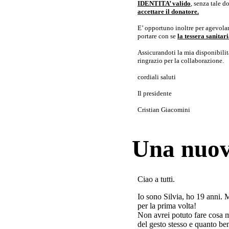
IDENTITA’ valido
, senza tale 
accettare il donatore.
E’ opportuno inoltre per agevolar
portare con se
la tessera sanita
Assicurandoti la mia disponibilità 
ringrazio per la collaborazione.
cordiali saluti
Il presidente
Cristian Giacomini
Una nuov
Ciao a tutti.
Io sono Silvia, ho 19 anni. 
per la prima volta!
Non avrei potuto fare cosa 
del gesto stesso e quanto ben