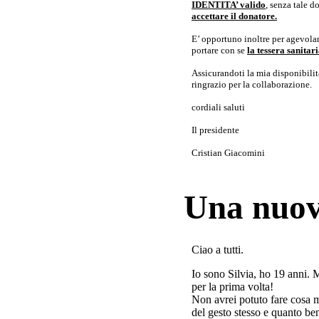
IDENTITA’ valido
, senza tale 
accettare il donatore.
E’ opportuno inoltre per agevolar
portare con se
la tessera sanita
Assicurandoti la mia disponibilità 
ringrazio per la collaborazione.
cordiali saluti
Il presidente
Cristian Giacomini
Una nuov
Ciao a tutti.
Io sono Silvia, ho 19 anni. 
per la prima volta!
Non avrei potuto fare cosa 
del gesto stesso e quanto ben