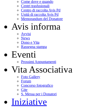
Come dove e quando
Centri trasfusionali
Centro di raccolta Avis Pd
Unità di raccolta Avis Pd
Memorandum del Donatore
Avis informa
Avvisi
News
Dono e Vita
Rassegna stampa
Eventi
Prossimi Appuntamenti
Vita Associativa
Foto Gallery
Forum
Concorso fotografico
Gite
S. Messa per i Donatori
Iniziative