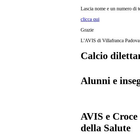
Lascia
nome
e
un numero di te
clicca qui
Grazie
L'AVIS di Villafranca Padov
Calcio diletta
Alunni e inse
AVIS e Croce
della Salute