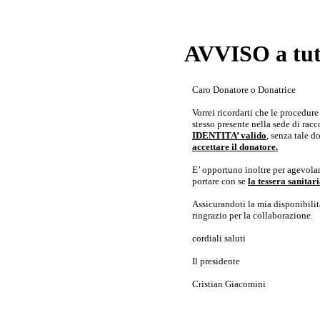
AVVISO a tutt
Caro Donatore o Donatrice
Vorrei ricordarti che le procedur
stesso presente nella sede di rac
IDENTITA’ valido
, senza tale 
accettare il donatore.
E’ opportuno inoltre per agevolar
portare con se
la tessera sanita
Assicurandoti la mia disponibilità 
ringrazio per la collaborazione.
cordiali saluti
Il presidente
Cristian Giacomini