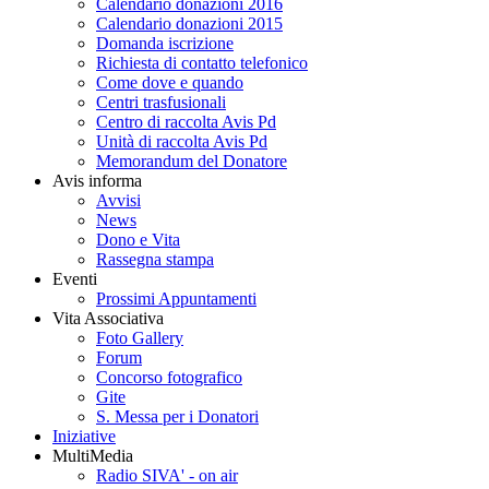
Calendario donazioni 2016
Calendario donazioni 2015
Domanda iscrizione
Richiesta di contatto telefonico
Come dove e quando
Centri trasfusionali
Centro di raccolta Avis Pd
Unità di raccolta Avis Pd
Memorandum del Donatore
Avis informa
Avvisi
News
Dono e Vita
Rassegna stampa
Eventi
Prossimi Appuntamenti
Vita Associativa
Foto Gallery
Forum
Concorso fotografico
Gite
S. Messa per i Donatori
Iniziative
MultiMedia
Radio SIVA' - on air