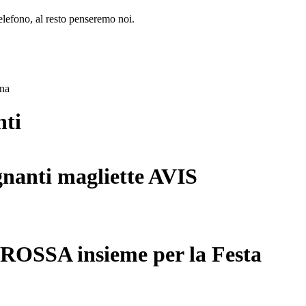
lefono, al resto penseremo noi.
ana
nti
gnanti magliette AVIS
 ROSSA insieme per la Festa