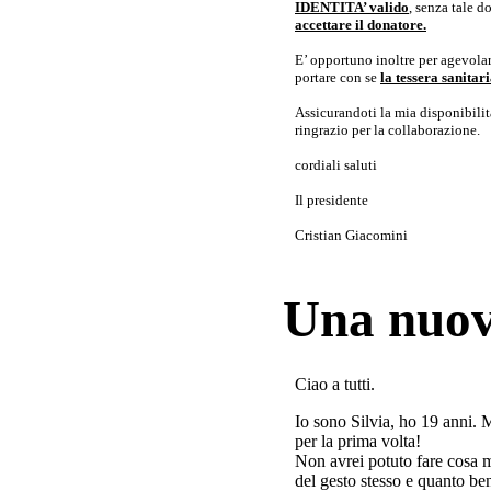
IDENTITA’ valido
, senza tale 
accettare il donatore.
E’ opportuno inoltre per agevolar
portare con se
la tessera sanita
Assicurandoti la mia disponibilità 
ringrazio per la collaborazione.
cordiali saluti
Il presidente
Cristian Giacomini
Una nuov
Ciao a tutti.
Io sono Silvia, ho 19 anni. 
per la prima volta!
Non avrei potuto fare cosa 
del gesto stesso e quanto ben