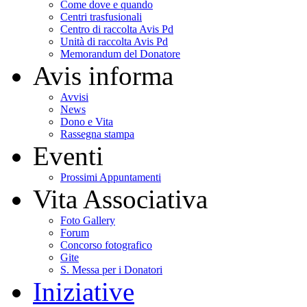
Come dove e quando
Centri trasfusionali
Centro di raccolta Avis Pd
Unità di raccolta Avis Pd
Memorandum del Donatore
Avis informa
Avvisi
News
Dono e Vita
Rassegna stampa
Eventi
Prossimi Appuntamenti
Vita Associativa
Foto Gallery
Forum
Concorso fotografico
Gite
S. Messa per i Donatori
Iniziative