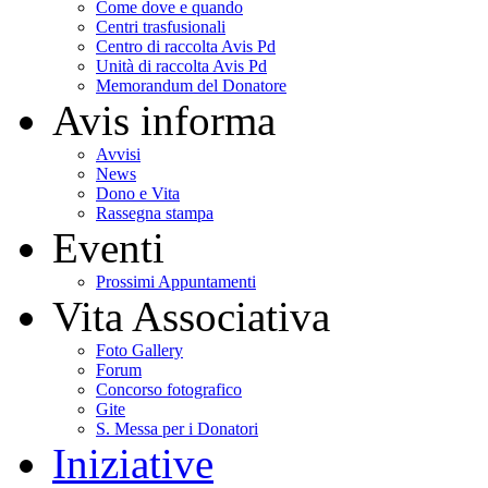
Come dove e quando
Centri trasfusionali
Centro di raccolta Avis Pd
Unità di raccolta Avis Pd
Memorandum del Donatore
Avis informa
Avvisi
News
Dono e Vita
Rassegna stampa
Eventi
Prossimi Appuntamenti
Vita Associativa
Foto Gallery
Forum
Concorso fotografico
Gite
S. Messa per i Donatori
Iniziative