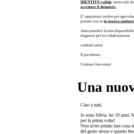
IDENTITA’ valido
, senza tale 
accettare il donatore.
E’ opportuno inoltre per agevolar
portare con se
la tessera sanita
Assicurandoti la mia disponibilità 
ringrazio per la collaborazione.
cordiali saluti
Il presidente
Cristian Giacomini
Una nuov
Ciao a tutti.
Io sono Silvia, ho 19 anni. 
per la prima volta!
Non avrei potuto fare cosa 
del gesto stesso e quanto ben