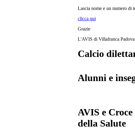
Lascia
nome
e
un numero di te
clicca qui
Grazie
L'AVIS di Villafranca Padov
Calcio diletta
Alunni e inse
AVIS e Croce
della Salute