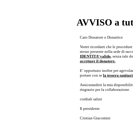
AVVISO a tutt
Caro Donatore o Donatrice
Vorrei ricordarti che le procedur
stesso presente nella sede di rac
IDENTITA’ valido
, senza tale 
accettare il donatore.
E’ opportuno inoltre per agevolar
portare con se
la tessera sanita
Assicurandoti la mia disponibilità 
ringrazio per la collaborazione.
cordiali saluti
Il presidente
Cristian Giacomini