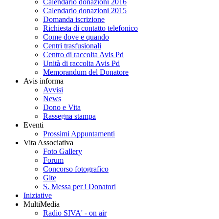
Calendario donazioni 2016
Calendario donazioni 2015
Domanda iscrizione
Richiesta di contatto telefonico
Come dove e quando
Centri trasfusionali
Centro di raccolta Avis Pd
Unità di raccolta Avis Pd
Memorandum del Donatore
Avis informa
Avvisi
News
Dono e Vita
Rassegna stampa
Eventi
Prossimi Appuntamenti
Vita Associativa
Foto Gallery
Forum
Concorso fotografico
Gite
S. Messa per i Donatori
Iniziative
MultiMedia
Radio SIVA' - on air