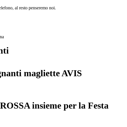
lefono, al resto penseremo noi.
ana
nti
gnanti magliette AVIS
 ROSSA insieme per la Festa