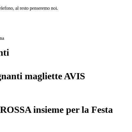
lefono, al resto penseremo noi.
ana
nti
gnanti magliette AVIS
 ROSSA insieme per la Festa