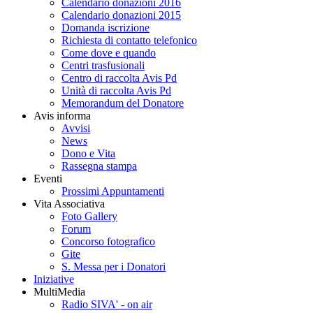
Calendario donazioni 2016
Calendario donazioni 2015
Domanda iscrizione
Richiesta di contatto telefonico
Come dove e quando
Centri trasfusionali
Centro di raccolta Avis Pd
Unità di raccolta Avis Pd
Memorandum del Donatore
Avis informa
Avvisi
News
Dono e Vita
Rassegna stampa
Eventi
Prossimi Appuntamenti
Vita Associativa
Foto Gallery
Forum
Concorso fotografico
Gite
S. Messa per i Donatori
Iniziative
MultiMedia
Radio SIVA' - on air