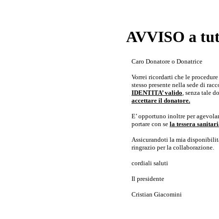
AVVISO a tutt
Caro Donatore o Donatrice
Vorrei ricordarti che le procedur
stesso presente nella sede di rac
IDENTITA’ valido
, senza tale 
accettare il donatore.
E’ opportuno inoltre per agevolar
portare con se
la tessera sanita
Assicurandoti la mia disponibilità 
ringrazio per la collaborazione.
cordiali saluti
Il presidente
Cristian Giacomini