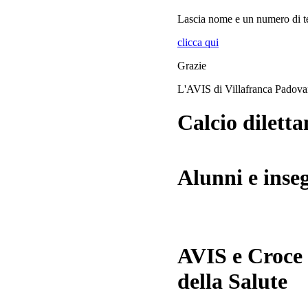
Lascia
nome
e
un numero di te
clicca qui
Grazie
L'AVIS di Villafranca Padov
Calcio diletta
Alunni e inse
AVIS e Croce
della Salute