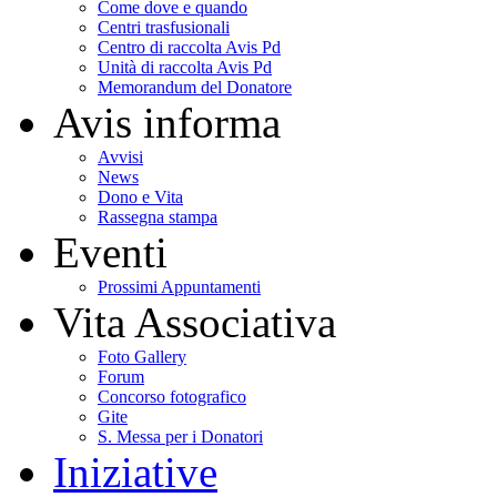
Come dove e quando
Centri trasfusionali
Centro di raccolta Avis Pd
Unità di raccolta Avis Pd
Memorandum del Donatore
Avis informa
Avvisi
News
Dono e Vita
Rassegna stampa
Eventi
Prossimi Appuntamenti
Vita Associativa
Foto Gallery
Forum
Concorso fotografico
Gite
S. Messa per i Donatori
Iniziative