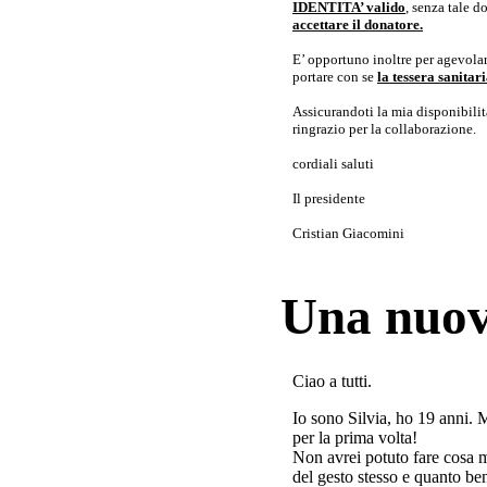
IDENTITA’ valido
, senza tale 
accettare il donatore.
E’ opportuno inoltre per agevolar
portare con se
la tessera sanita
Assicurandoti la mia disponibilità 
ringrazio per la collaborazione.
cordiali saluti
Il presidente
Cristian Giacomini
Una nuov
Ciao a tutti.
Io sono Silvia, ho 19 anni. 
per la prima volta!
Non avrei potuto fare cosa 
del gesto stesso e quanto ben