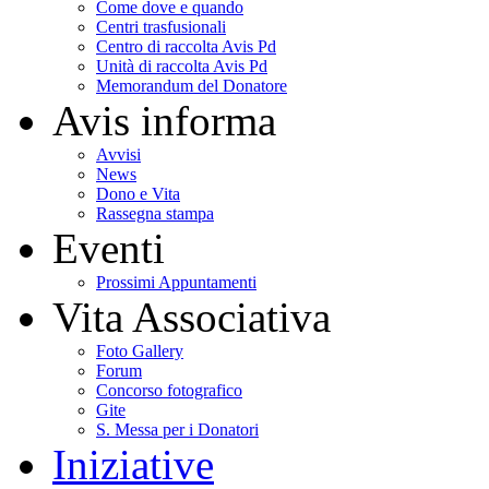
Come dove e quando
Centri trasfusionali
Centro di raccolta Avis Pd
Unità di raccolta Avis Pd
Memorandum del Donatore
Avis informa
Avvisi
News
Dono e Vita
Rassegna stampa
Eventi
Prossimi Appuntamenti
Vita Associativa
Foto Gallery
Forum
Concorso fotografico
Gite
S. Messa per i Donatori
Iniziative