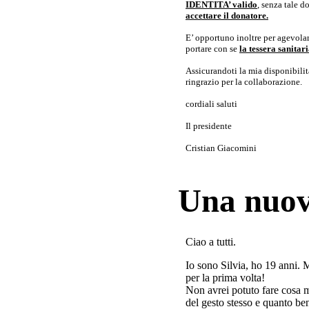
IDENTITA’ valido
, senza tale 
accettare il donatore.
E’ opportuno inoltre per agevolar
portare con se
la tessera sanita
Assicurandoti la mia disponibilità 
ringrazio per la collaborazione.
cordiali saluti
Il presidente
Cristian Giacomini
Una nuov
Ciao a tutti.
Io sono Silvia, ho 19 anni. 
per la prima volta!
Non avrei potuto fare cosa 
del gesto stesso e quanto ben