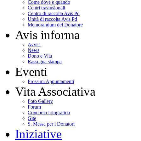
Come dove e quando
Centri trasfusionali
Centro di raccolta Avis Pd
Unità di raccolta Avis Pd
Memorandum del Donatore
Avis informa
Avvisi
News
Dono e Vita
Rassegna stampa
Eventi
Prossimi Appuntamenti
Vita Associativa
Foto Gallery
Forum
Concorso fotografico
Gite
S. Messa per i Donatori
Iniziative