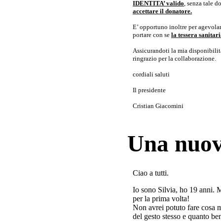
IDENTITA’ valido
, senza tale 
accettare il donatore.
E’ opportuno inoltre per agevolar
portare con se
la tessera sanita
Assicurandoti la mia disponibilità 
ringrazio per la collaborazione.
cordiali saluti
Il presidente
Cristian Giacomini
Una nuov
Ciao a tutti.
Io sono Silvia, ho 19 anni. 
per la prima volta!
Non avrei potuto fare cosa 
del gesto stesso e quanto ben