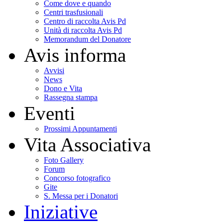
Come dove e quando
Centri trasfusionali
Centro di raccolta Avis Pd
Unità di raccolta Avis Pd
Memorandum del Donatore
Avis informa
Avvisi
News
Dono e Vita
Rassegna stampa
Eventi
Prossimi Appuntamenti
Vita Associativa
Foto Gallery
Forum
Concorso fotografico
Gite
S. Messa per i Donatori
Iniziative