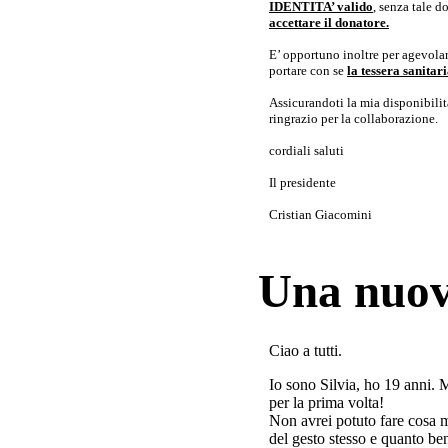
IDENTITA’ valido
, senza tale 
accettare il donatore.
E’ opportuno inoltre per agevolar
portare con se
la tessera sanita
Assicurandoti la mia disponibilità 
ringrazio per la collaborazione.
cordiali saluti
Il presidente
Cristian Giacomini
Una nuov
Ciao a tutti.
Io sono Silvia, ho 19 anni. 
per la prima volta!
Non avrei potuto fare cosa 
del gesto stesso e quanto ben