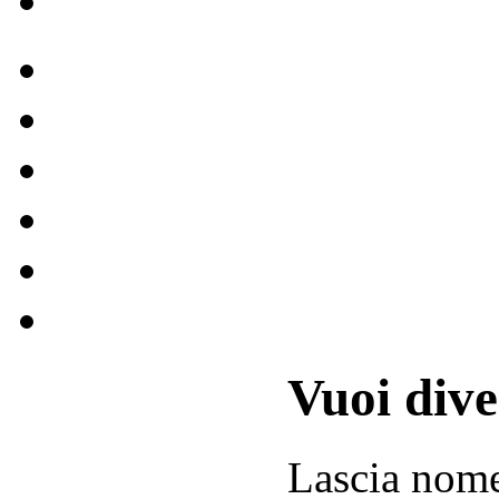
Vuoi div
Lascia
nom