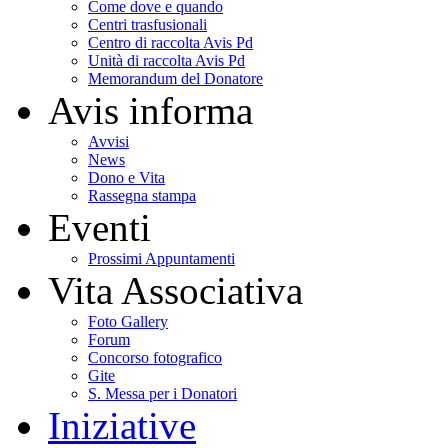
Come dove e quando
Centri trasfusionali
Centro di raccolta Avis Pd
Unità di raccolta Avis Pd
Memorandum del Donatore
Avis informa
Avvisi
News
Dono e Vita
Rassegna stampa
Eventi
Prossimi Appuntamenti
Vita Associativa
Foto Gallery
Forum
Concorso fotografico
Gite
S. Messa per i Donatori
Iniziative