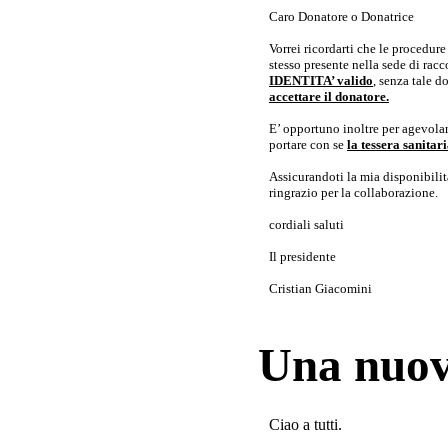
Caro Donatore o Donatrice
Vorrei ricordarti che le procedur
stesso presente nella sede di rac
IDENTITA’ valido
, senza tale 
accettare il donatore.
E’ opportuno inoltre per agevolar
portare con se
la tessera sanita
Assicurandoti la mia disponibilità 
ringrazio per la collaborazione.
cordiali saluti
Il presidente
Cristian Giacomini
Una nuov
Ciao a tutti.