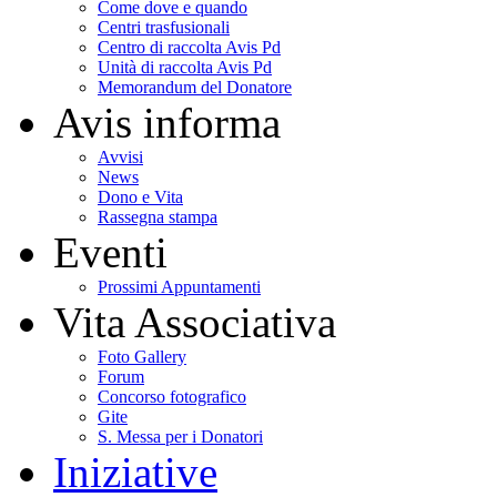
Come dove e quando
Centri trasfusionali
Centro di raccolta Avis Pd
Unità di raccolta Avis Pd
Memorandum del Donatore
Avis informa
Avvisi
News
Dono e Vita
Rassegna stampa
Eventi
Prossimi Appuntamenti
Vita Associativa
Foto Gallery
Forum
Concorso fotografico
Gite
S. Messa per i Donatori
Iniziative