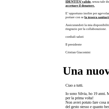
IDENTITA’ valido
, senza tale 
accettare il donatore.
E’ opportuno inoltre per agevolar
portare con se
la tessera sanita
Assicurandoti la mia disponibilità 
ringrazio per la collaborazione.
cordiali saluti
Il presidente
Cristian Giacomini
Una nuov
Ciao a tutti.
Io sono Silvia, ho 19 anni. 
per la prima volta!
Non avrei potuto fare cosa 
del gesto stesso e quanto ben