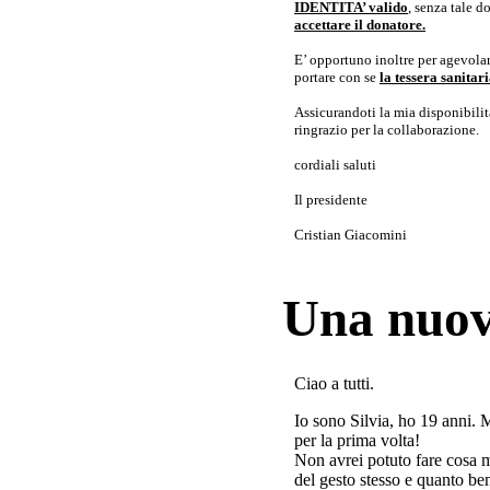
IDENTITA’ valido
, senza tale 
accettare il donatore.
E’ opportuno inoltre per agevolar
portare con se
la tessera sanita
Assicurandoti la mia disponibilità 
ringrazio per la collaborazione.
cordiali saluti
Il presidente
Cristian Giacomini
Una nuov
Ciao a tutti.
Io sono Silvia, ho 19 anni. 
per la prima volta!
Non avrei potuto fare cosa 
del gesto stesso e quanto ben