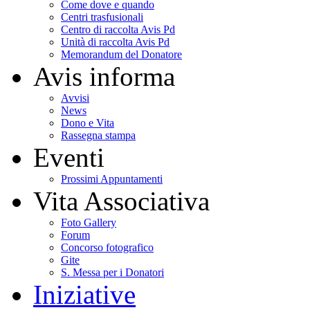
Come dove e quando
Centri trasfusionali
Centro di raccolta Avis Pd
Unità di raccolta Avis Pd
Memorandum del Donatore
Avis informa
Avvisi
News
Dono e Vita
Rassegna stampa
Eventi
Prossimi Appuntamenti
Vita Associativa
Foto Gallery
Forum
Concorso fotografico
Gite
S. Messa per i Donatori
Iniziative