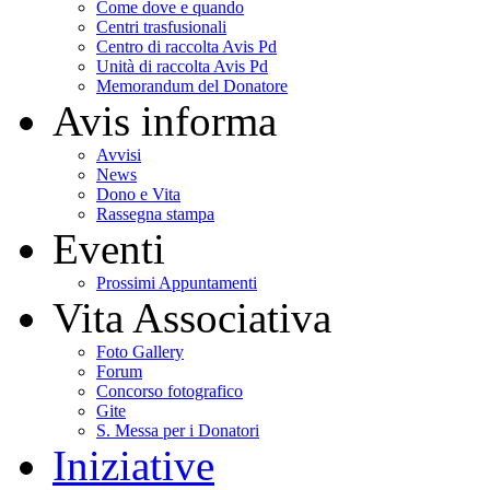
Come dove e quando
Centri trasfusionali
Centro di raccolta Avis Pd
Unità di raccolta Avis Pd
Memorandum del Donatore
Avis informa
Avvisi
News
Dono e Vita
Rassegna stampa
Eventi
Prossimi Appuntamenti
Vita Associativa
Foto Gallery
Forum
Concorso fotografico
Gite
S. Messa per i Donatori
Iniziative