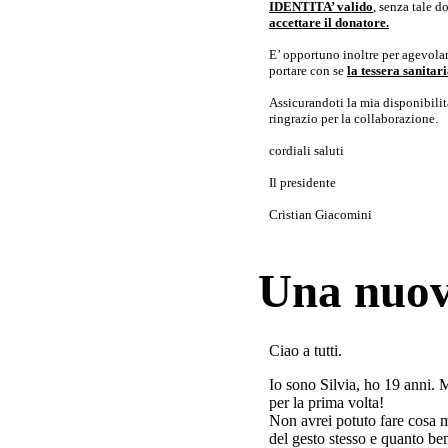
IDENTITA’ valido
, senza tale 
accettare il donatore.
E’ opportuno inoltre per agevolar
portare con se
la tessera sanita
Assicurandoti la mia disponibilità 
ringrazio per la collaborazione.
cordiali saluti
Il presidente
Cristian Giacomini
Una nuov
Ciao a tutti.
Io sono Silvia, ho 19 anni. 
per la prima volta!
Non avrei potuto fare cosa 
del gesto stesso e quanto ben