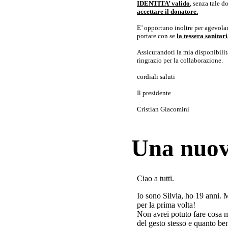
IDENTITA’ valido
, senza tale 
accettare il donatore.
E’ opportuno inoltre per agevolar
portare con se
la tessera sanita
Assicurandoti la mia disponibilità 
ringrazio per la collaborazione.
cordiali saluti
Il presidente
Cristian Giacomini
Una nuov
Ciao a tutti.
Io sono Silvia, ho 19 anni. 
per la prima volta!
Non avrei potuto fare cosa 
del gesto stesso e quanto ben