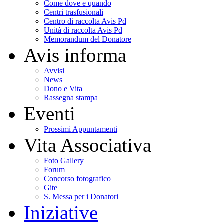
Come dove e quando
Centri trasfusionali
Centro di raccolta Avis Pd
Unità di raccolta Avis Pd
Memorandum del Donatore
Avis informa
Avvisi
News
Dono e Vita
Rassegna stampa
Eventi
Prossimi Appuntamenti
Vita Associativa
Foto Gallery
Forum
Concorso fotografico
Gite
S. Messa per i Donatori
Iniziative