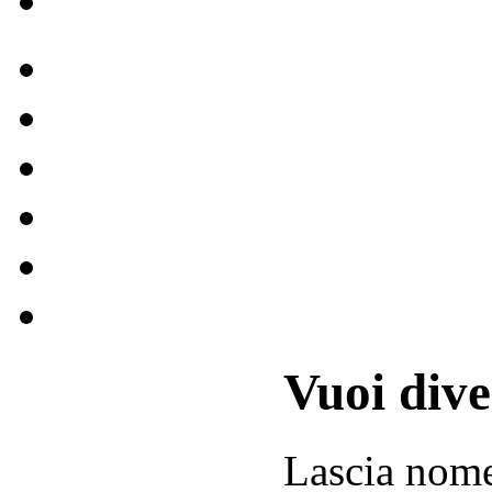
Vuoi div
Lascia
nom