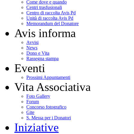
Come dove e quando
Centri trasfusionali
Centro di raccolta Avis Pd
Unità di raccolta Avis Pd
Memorandum del Donatore
Avis informa
Avvisi
News
Dono e Vita
Rassegna stampa
Eventi
Prossimi Appuntamenti
Vita Associativa
Foto Gallery
Forum
Concorso fotografico
Gite
S. Messa per i Donatori
Iniziative