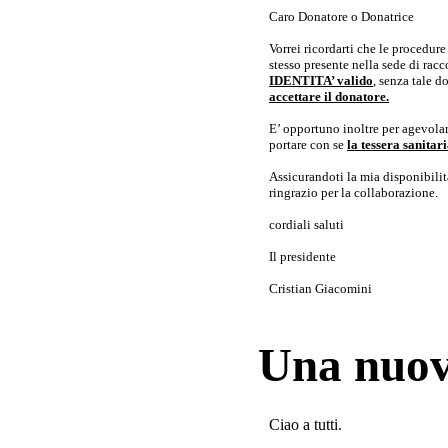
Caro Donatore o Donatrice
Vorrei ricordarti che le procedur
stesso presente nella sede di rac
IDENTITA’ valido
, senza tale 
accettare il donatore.
E’ opportuno inoltre per agevolar
portare con se
la tessera sanita
Assicurandoti la mia disponibilità 
ringrazio per la collaborazione.
cordiali saluti
Il presidente
Cristian Giacomini
Una nuov
Ciao a tutti.