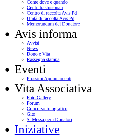
Come dove e quando
Centri trasfusionali
Centro di raccolta Avis Pd
Unità di raccolta Avis Pd
Memorandum del Donatore
Avis informa
Avvisi
News
Dono e Vita
Rassegna stampa
Eventi
Prossimi Appuntamenti
Vita Associativa
Foto Gallery
Forum
Concorso fotografico
Gite
S. Messa per i Donatori
Iniziative