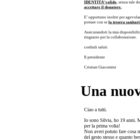
IDENTITA’ valido
, senza tale 
accettare il donatore.
E’ opportuno inoltre per agevolar
portare con se
la tessera sanita
Assicurandoti la mia disponibilità 
ringrazio per la collaborazione.
cordiali saluti
Il presidente
Cristian Giacomini
Una nuov
Ciao a tutti.
Io sono Silvia, ho 19 anni. 
per la prima volta!
Non avrei potuto fare cosa 
del gesto stesso e quanto ben