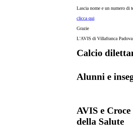
Lascia
nome
e
un numero di te
clicca qui
Grazie
L'AVIS di Villafranca Padov
Calcio diletta
Alunni e inse
AVIS e Croce
della Salute