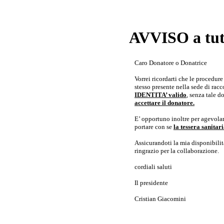
AVVISO a tutt
Caro Donatore o Donatrice
Vorrei ricordarti che le procedur
stesso presente nella sede di rac
IDENTITA’ valido
, senza tale 
accettare il donatore.
E’ opportuno inoltre per agevolar
portare con se
la tessera sanita
Assicurandoti la mia disponibilità 
ringrazio per la collaborazione.
cordiali saluti
Il presidente
Cristian Giacomini