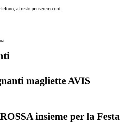
lefono, al resto penseremo noi.
ana
nti
gnanti magliette AVIS
 ROSSA insieme per la Festa