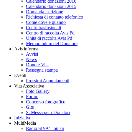
Calendario donazioni 2016
Calendario donazioni 2015
Domanda iscrizione
Richiesta di contatto telefonico
Come dove e quando
Centri trasfusionali
Centro di raccolta Avis Pd
Unità di raccolta Avis Pd
Memorandum del Donatore
Avis informa
Avvisi
News
Dono e Vita
Rassegna stampa
Eventi
Prossimi Appuntamenti
Vita Associativa
Foto Gallery
Forum
Concorso fotografico
Gite
S. Messa per i Donatori
Iniziative
MultiMedia
Radio SIVA' - on air