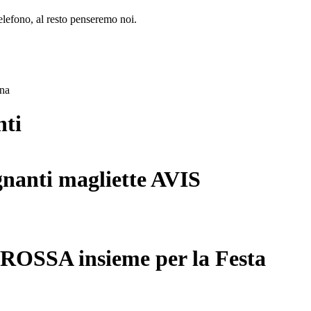
lefono, al resto penseremo noi.
ana
nti
gnanti magliette AVIS
 ROSSA insieme per la Festa