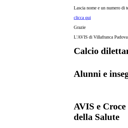
Lascia
nome
e
un numero di te
clicca qui
Grazie
L'AVIS di Villafranca Padov
Calcio diletta
Alunni e inse
AVIS e Croce
della Salute