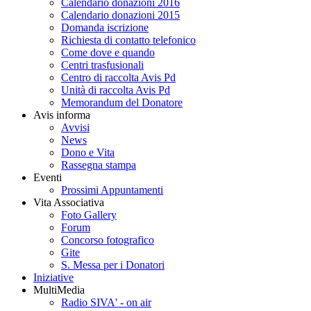
Calendario donazioni 2016
Calendario donazioni 2015
Domanda iscrizione
Richiesta di contatto telefonico
Come dove e quando
Centri trasfusionali
Centro di raccolta Avis Pd
Unità di raccolta Avis Pd
Memorandum del Donatore
Avis informa
Avvisi
News
Dono e Vita
Rassegna stampa
Eventi
Prossimi Appuntamenti
Vita Associativa
Foto Gallery
Forum
Concorso fotografico
Gite
S. Messa per i Donatori
Iniziative
MultiMedia
Radio SIVA' - on air