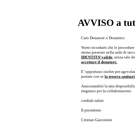
AVVISO a tutt
Caro Donatore o Donatrice
Vorrei ricordarti che le procedur
stesso presente nella sede di rac
IDENTITA’ valido
, senza tale 
accettare il donatore.
E’ opportuno inoltre per agevolar
portare con se
la tessera sanita
Assicurandoti la mia disponibilità 
ringrazio per la collaborazione.
cordiali saluti
Il presidente
Cristian Giacomini