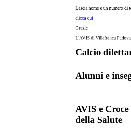
Lascia
nome
e
un numero di te
clicca qui
Grazie
L'AVIS di Villafranca Padov
Calcio diletta
Alunni e inse
AVIS e Croce
della Salute