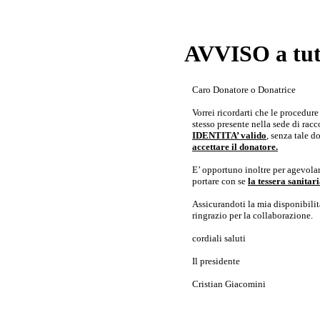
AVVISO a tutt
Caro Donatore o Donatrice
Vorrei ricordarti che le procedur
stesso presente nella sede di rac
IDENTITA’ valido
, senza tale 
accettare il donatore.
E’ opportuno inoltre per agevolar
portare con se
la tessera sanita
Assicurandoti la mia disponibilità 
ringrazio per la collaborazione.
cordiali saluti
Il presidente
Cristian Giacomini