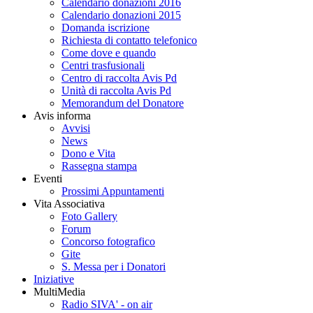
Calendario donazioni 2016
Calendario donazioni 2015
Domanda iscrizione
Richiesta di contatto telefonico
Come dove e quando
Centri trasfusionali
Centro di raccolta Avis Pd
Unità di raccolta Avis Pd
Memorandum del Donatore
Avis informa
Avvisi
News
Dono e Vita
Rassegna stampa
Eventi
Prossimi Appuntamenti
Vita Associativa
Foto Gallery
Forum
Concorso fotografico
Gite
S. Messa per i Donatori
Iniziative
MultiMedia
Radio SIVA' - on air