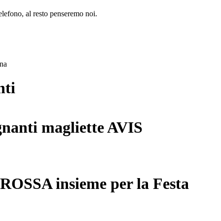
lefono, al resto penseremo noi.
ana
nti
gnanti magliette AVIS
 ROSSA insieme per la Festa