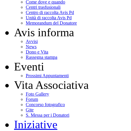
Come dove e quando
Centri trasfusionali
Centro di raccolta Avis Pd
Unità di raccolta Avis Pd
Memorandum del Donatore
Avis informa
Avvisi
News
Dono e Vita
Rassegna stampa
Eventi
Prossimi Appuntamenti
Vita Associativa
Foto Gallery
Forum
Concorso fotografico
Gite
S. Messa per i Donatori
Iniziative