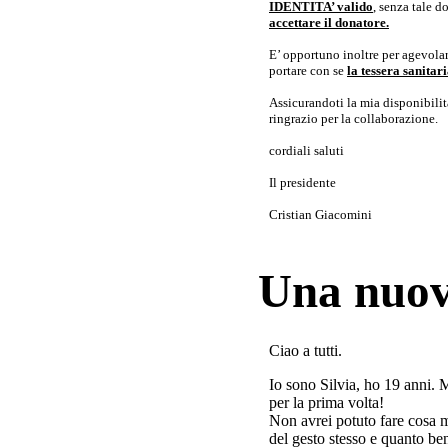
IDENTITA’ valido
, senza tale 
accettare il donatore.
E’ opportuno inoltre per agevolar
portare con se
la tessera sanita
Assicurandoti la mia disponibilità 
ringrazio per la collaborazione.
cordiali saluti
Il presidente
Cristian Giacomini
Una nuov
Ciao a tutti.
Io sono Silvia, ho 19 anni. 
per la prima volta!
Non avrei potuto fare cosa 
del gesto stesso e quanto ben