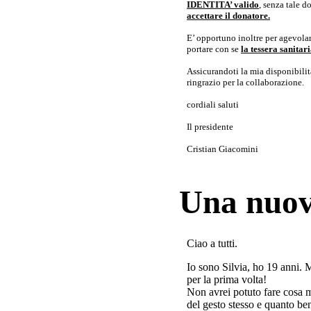
IDENTITA’ valido
, senza tale 
accettare il donatore.
E’ opportuno inoltre per agevolar
portare con se
la tessera sanita
Assicurandoti la mia disponibilità 
ringrazio per la collaborazione.
cordiali saluti
Il presidente
Cristian Giacomini
Una nuov
Ciao a tutti.
Io sono Silvia, ho 19 anni. 
per la prima volta!
Non avrei potuto fare cosa 
del gesto stesso e quanto ben