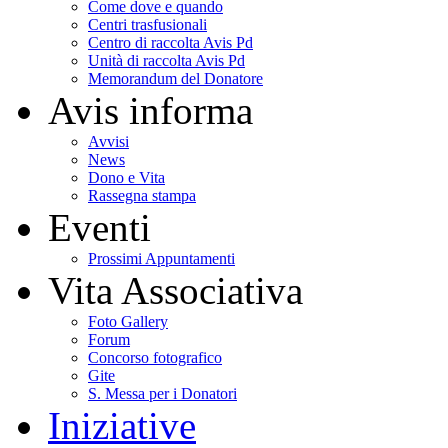
Come dove e quando
Centri trasfusionali
Centro di raccolta Avis Pd
Unità di raccolta Avis Pd
Memorandum del Donatore
Avis informa
Avvisi
News
Dono e Vita
Rassegna stampa
Eventi
Prossimi Appuntamenti
Vita Associativa
Foto Gallery
Forum
Concorso fotografico
Gite
S. Messa per i Donatori
Iniziative