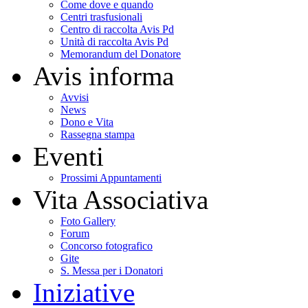
Come dove e quando
Centri trasfusionali
Centro di raccolta Avis Pd
Unità di raccolta Avis Pd
Memorandum del Donatore
Avis informa
Avvisi
News
Dono e Vita
Rassegna stampa
Eventi
Prossimi Appuntamenti
Vita Associativa
Foto Gallery
Forum
Concorso fotografico
Gite
S. Messa per i Donatori
Iniziative