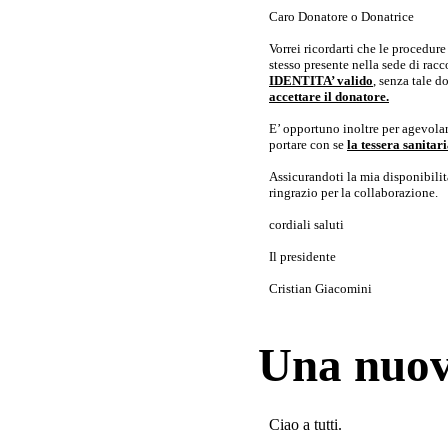
Caro Donatore o Donatrice
Vorrei ricordarti che le procedur
stesso presente nella sede di rac
IDENTITA’ valido
, senza tale 
accettare il donatore.
E’ opportuno inoltre per agevolar
portare con se
la tessera sanita
Assicurandoti la mia disponibilità 
ringrazio per la collaborazione.
cordiali saluti
Il presidente
Cristian Giacomini
Una nuov
Ciao a tutti.