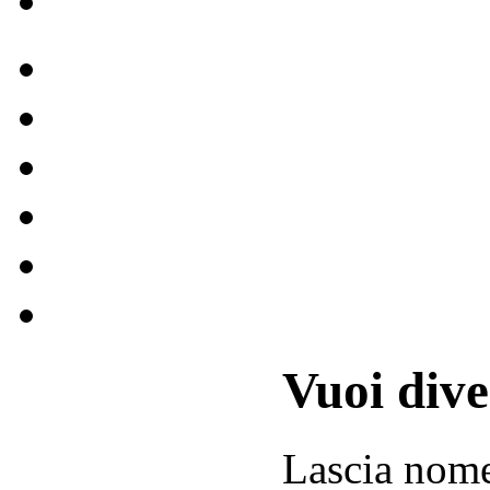
Vuoi div
Lascia
nom