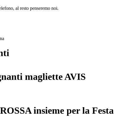
lefono, al resto penseremo noi.
ana
nti
gnanti magliette AVIS
 ROSSA insieme per la Festa