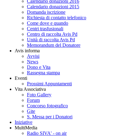
Calendario donazioni 2016
Calendario donazioni 2015
Domanda iscrizione
Richiesta di contatto telefonico
Come dove e quando
Centri trasfusionali
Centro di raccolta Avis Pd
Unità di raccolta Avis Pd
Memorandum del Donatore
Avis informa
Avvisi
News
Dono e Vita
Rassegna stampa
Eventi
Prossimi Appuntamenti
Vita Associativa
Foto Gallery
Forum
Concorso fotografico
Gite
S. Messa per i Donatori
Iniziative
MultiMedia
Radio SIVA' - on air