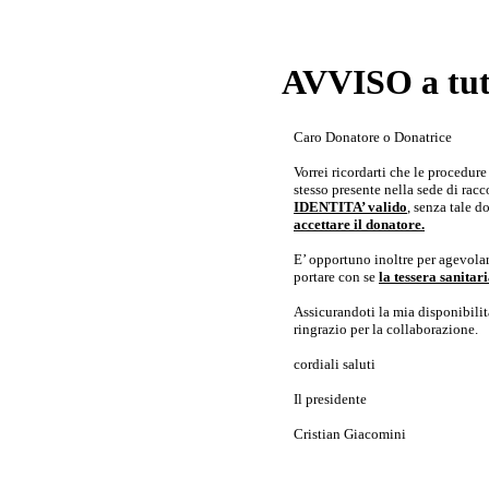
AVVISO a tutt
Caro Donatore o Donatrice
Vorrei ricordarti che le procedur
stesso presente nella sede di rac
IDENTITA’ valido
, senza tale 
accettare il donatore.
E’ opportuno inoltre per agevolar
portare con se
la tessera sanita
Assicurandoti la mia disponibilità 
ringrazio per la collaborazione.
cordiali saluti
Il presidente
Cristian Giacomini