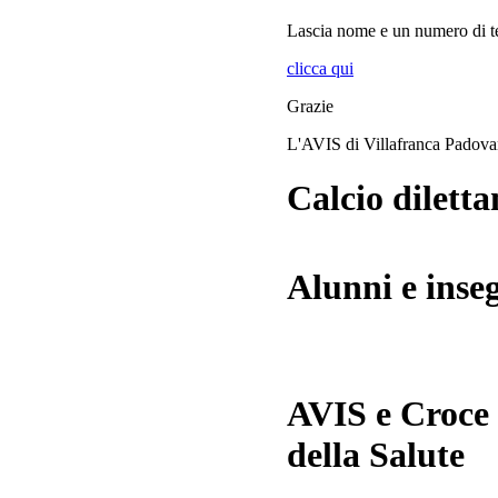
Lascia
nome
e
un numero di te
clicca qui
Grazie
L'AVIS di Villafranca Padov
Calcio diletta
Alunni e inse
AVIS e Croce
della Salute