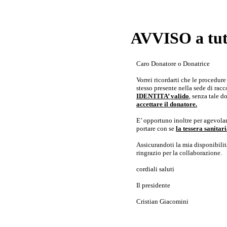
AVVISO a tutt
Caro Donatore o Donatrice
Vorrei ricordarti che le procedur
stesso presente nella sede di rac
IDENTITA’ valido
, senza tale 
accettare il donatore.
E’ opportuno inoltre per agevolar
portare con se
la tessera sanita
Assicurandoti la mia disponibilità 
ringrazio per la collaborazione.
cordiali saluti
Il presidente
Cristian Giacomini