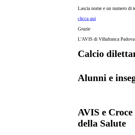
Lascia
nome
e
un numero di te
clicca qui
Grazie
L'AVIS di Villafranca Padov
Calcio diletta
Alunni e inse
AVIS e Croce
della Salute