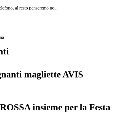
lefono, al resto penseremo noi.
ana
nti
gnanti magliette AVIS
 ROSSA insieme per la Festa