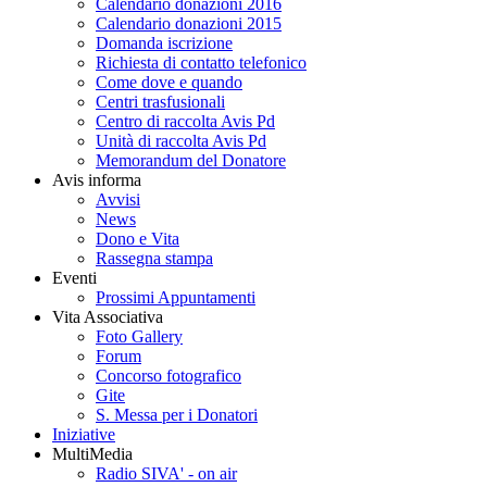
Calendario donazioni 2016
Calendario donazioni 2015
Domanda iscrizione
Richiesta di contatto telefonico
Come dove e quando
Centri trasfusionali
Centro di raccolta Avis Pd
Unità di raccolta Avis Pd
Memorandum del Donatore
Avis informa
Avvisi
News
Dono e Vita
Rassegna stampa
Eventi
Prossimi Appuntamenti
Vita Associativa
Foto Gallery
Forum
Concorso fotografico
Gite
S. Messa per i Donatori
Iniziative
MultiMedia
Radio SIVA' - on air