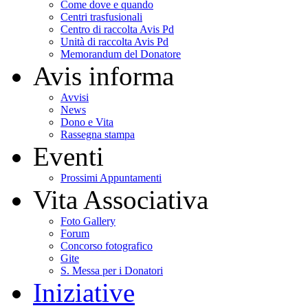
Come dove e quando
Centri trasfusionali
Centro di raccolta Avis Pd
Unità di raccolta Avis Pd
Memorandum del Donatore
Avis informa
Avvisi
News
Dono e Vita
Rassegna stampa
Eventi
Prossimi Appuntamenti
Vita Associativa
Foto Gallery
Forum
Concorso fotografico
Gite
S. Messa per i Donatori
Iniziative