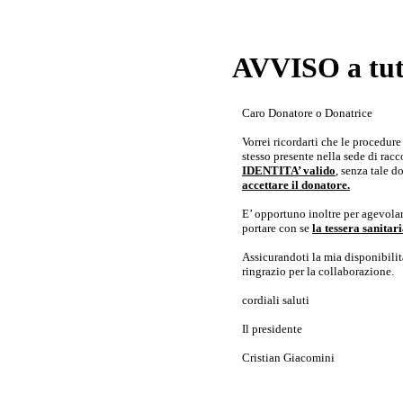
AVVISO a tutt
Caro Donatore o Donatrice
Vorrei ricordarti che le procedur
stesso presente nella sede di rac
IDENTITA’ valido
, senza tale 
accettare il donatore.
E’ opportuno inoltre per agevolar
portare con se
la tessera sanita
Assicurandoti la mia disponibilità 
ringrazio per la collaborazione.
cordiali saluti
Il presidente
Cristian Giacomini