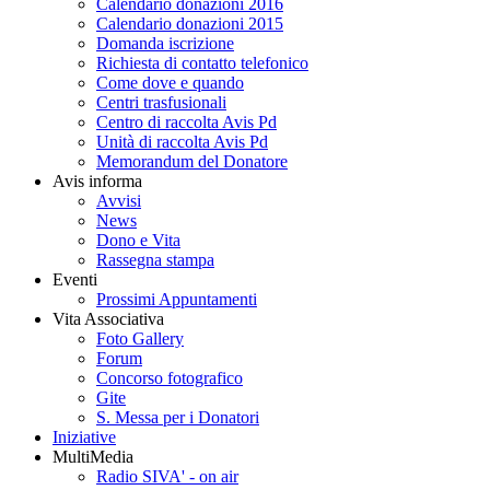
Calendario donazioni 2016
Calendario donazioni 2015
Domanda iscrizione
Richiesta di contatto telefonico
Come dove e quando
Centri trasfusionali
Centro di raccolta Avis Pd
Unità di raccolta Avis Pd
Memorandum del Donatore
Avis informa
Avvisi
News
Dono e Vita
Rassegna stampa
Eventi
Prossimi Appuntamenti
Vita Associativa
Foto Gallery
Forum
Concorso fotografico
Gite
S. Messa per i Donatori
Iniziative
MultiMedia
Radio SIVA' - on air