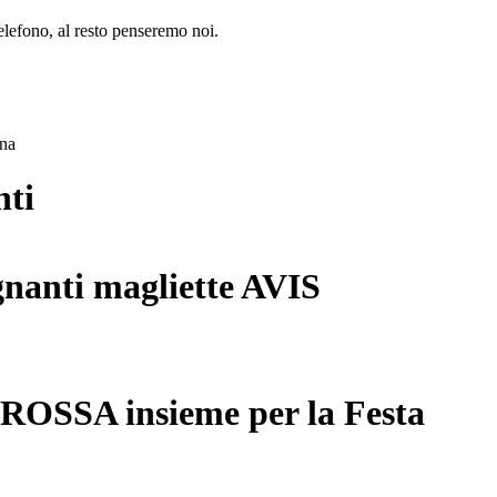
lefono, al resto penseremo noi.
ana
nti
gnanti magliette AVIS
 ROSSA insieme per la Festa