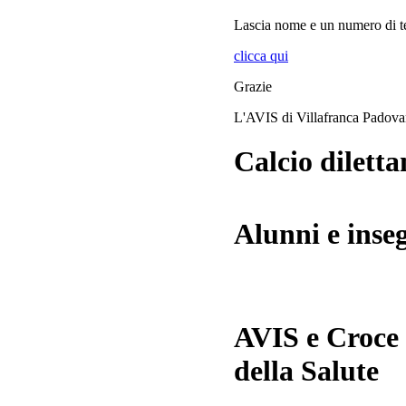
Lascia
nome
e
un numero di te
clicca qui
Grazie
L'AVIS di Villafranca Padov
Calcio diletta
Alunni e inse
AVIS e Croce
della Salute