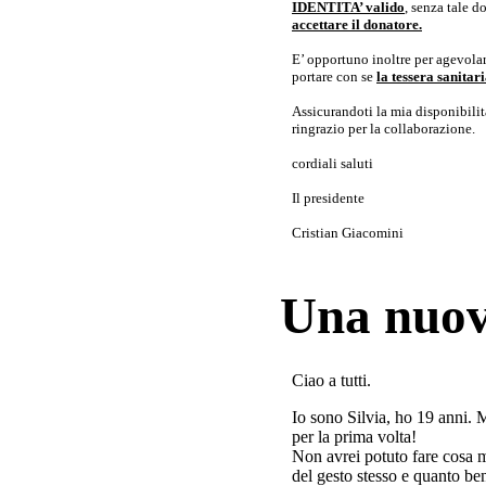
IDENTITA’ valido
, senza tale 
accettare il donatore.
E’ opportuno inoltre per agevolar
portare con se
la tessera sanita
Assicurandoti la mia disponibilità 
ringrazio per la collaborazione.
cordiali saluti
Il presidente
Cristian Giacomini
Una nuov
Ciao a tutti.
Io sono Silvia, ho 19 anni. 
per la prima volta!
Non avrei potuto fare cosa 
del gesto stesso e quanto ben