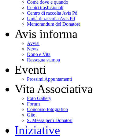
Come dove e quando
Centri trasfusionali
Centro di raccolta Avis Pd
Unità di raccolta Avis Pd
Memorandum del Donatore
Avis informa
Avvisi
News
Dono e Vita
Rassegna stampa
Eventi
Prossimi Appuntamenti
Vita Associativa
Foto Gallery
Forum
Concorso fotografico
Gite
S. Messa per i Donatori
Iniziative