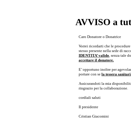
AVVISO a tutt
Caro Donatore o Donatrice
Vorrei ricordarti che le procedur
stesso presente nella sede di rac
IDENTITA’ valido
, senza tale 
accettare il donatore.
E’ opportuno inoltre per agevolar
portare con se
la tessera sanita
Assicurandoti la mia disponibilità 
ringrazio per la collaborazione.
cordiali saluti
Il presidente
Cristian Giacomini