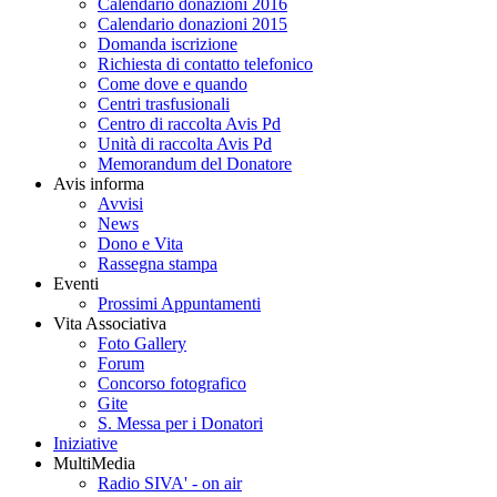
Calendario donazioni 2016
Calendario donazioni 2015
Domanda iscrizione
Richiesta di contatto telefonico
Come dove e quando
Centri trasfusionali
Centro di raccolta Avis Pd
Unità di raccolta Avis Pd
Memorandum del Donatore
Avis informa
Avvisi
News
Dono e Vita
Rassegna stampa
Eventi
Prossimi Appuntamenti
Vita Associativa
Foto Gallery
Forum
Concorso fotografico
Gite
S. Messa per i Donatori
Iniziative
MultiMedia
Radio SIVA' - on air