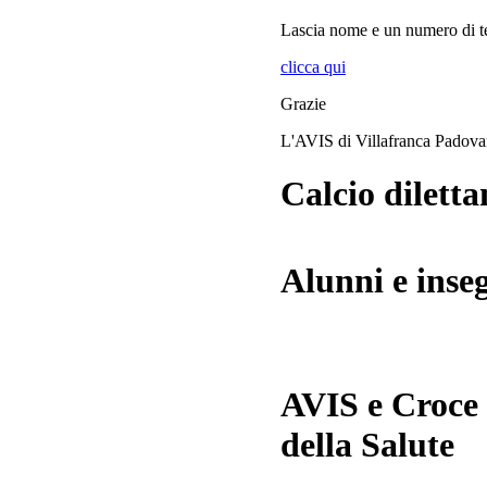
Lascia
nome
e
un numero di te
clicca qui
Grazie
L'AVIS di Villafranca Padov
Calcio diletta
Alunni e inse
AVIS e Croce
della Salute