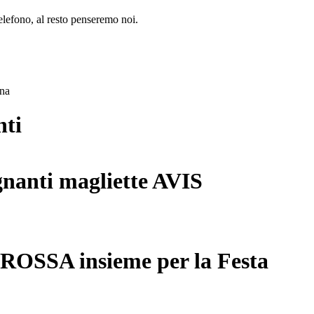
lefono, al resto penseremo noi.
ana
nti
gnanti magliette AVIS
 ROSSA insieme per la Festa