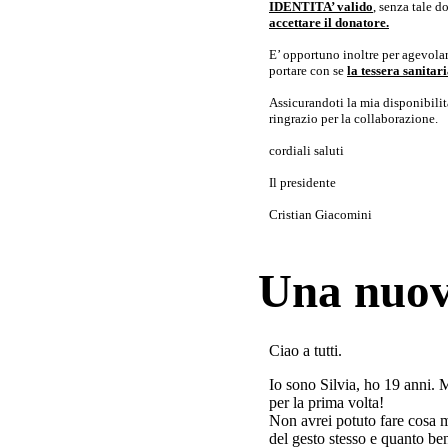
IDENTITA’ valido
, senza tale 
accettare il donatore.
E’ opportuno inoltre per agevolar
portare con se
la tessera sanita
Assicurandoti la mia disponibilità 
ringrazio per la collaborazione.
cordiali saluti
Il presidente
Cristian Giacomini
Una nuov
Ciao a tutti.
Io sono Silvia, ho 19 anni. 
per la prima volta!
Non avrei potuto fare cosa 
del gesto stesso e quanto ben