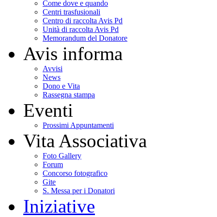
Come dove e quando
Centri trasfusionali
Centro di raccolta Avis Pd
Unità di raccolta Avis Pd
Memorandum del Donatore
Avis informa
Avvisi
News
Dono e Vita
Rassegna stampa
Eventi
Prossimi Appuntamenti
Vita Associativa
Foto Gallery
Forum
Concorso fotografico
Gite
S. Messa per i Donatori
Iniziative