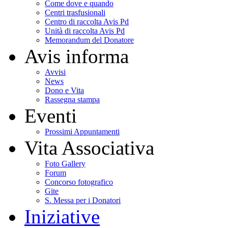
Come dove e quando
Centri trasfusionali
Centro di raccolta Avis Pd
Unità di raccolta Avis Pd
Memorandum del Donatore
Avis informa
Avvisi
News
Dono e Vita
Rassegna stampa
Eventi
Prossimi Appuntamenti
Vita Associativa
Foto Gallery
Forum
Concorso fotografico
Gite
S. Messa per i Donatori
Iniziative