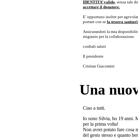
IDENTITA’ valido
, senza tale 
accettare il donatore.
E’ opportuno inoltre per agevolar
portare con se
la tessera sanita
Assicurandoti la mia disponibilità 
ringrazio per la collaborazione.
cordiali saluti
Il presidente
Cristian Giacomini
Una nuov
Ciao a tutti.
Io sono Silvia, ho 19 anni. 
per la prima volta!
Non avrei potuto fare cosa 
del gesto stesso e quanto ben