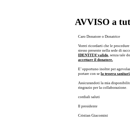
AVVISO a tutt
Caro Donatore o Donatrice
Vorrei ricordarti che le procedur
stesso presente nella sede di rac
IDENTITA’ valido
, senza tale 
accettare il donatore.
E’ opportuno inoltre per agevolar
portare con se
la tessera sanita
Assicurandoti la mia disponibilità 
ringrazio per la collaborazione.
cordiali saluti
Il presidente
Cristian Giacomini