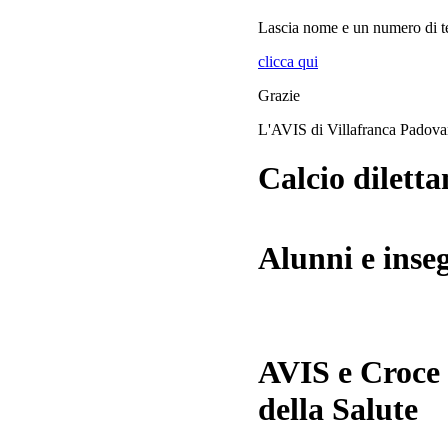
Lascia
nome
e
un numero di te
clicca qui
Grazie
L'AVIS di Villafranca Padov
Calcio diletta
Alunni e inse
AVIS e Croce
della Salute