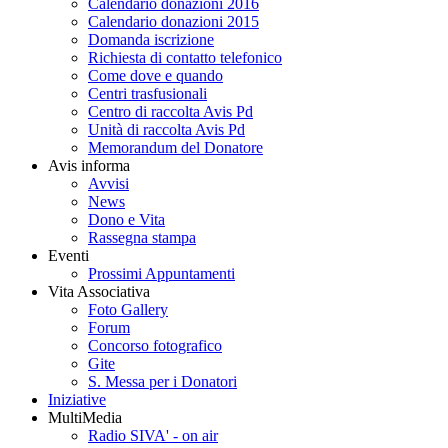
Calendario donazioni 2016
Calendario donazioni 2015
Domanda iscrizione
Richiesta di contatto telefonico
Come dove e quando
Centri trasfusionali
Centro di raccolta Avis Pd
Unità di raccolta Avis Pd
Memorandum del Donatore
Avis informa
Avvisi
News
Dono e Vita
Rassegna stampa
Eventi
Prossimi Appuntamenti
Vita Associativa
Foto Gallery
Forum
Concorso fotografico
Gite
S. Messa per i Donatori
Iniziative
MultiMedia
Radio SIVA' - on air