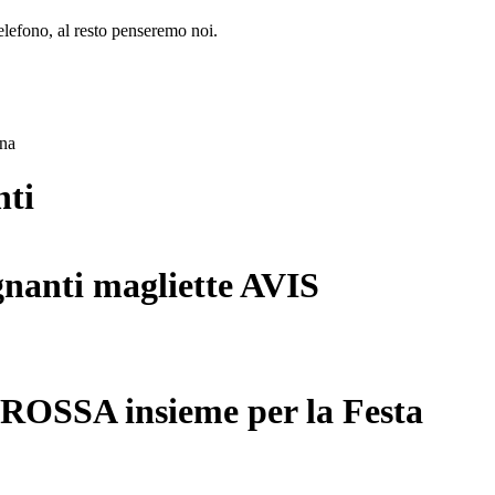
lefono, al resto penseremo noi.
ana
nti
gnanti magliette AVIS
 ROSSA insieme per la Festa