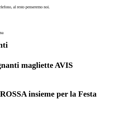
lefono, al resto penseremo noi.
ana
nti
gnanti magliette AVIS
 ROSSA insieme per la Festa