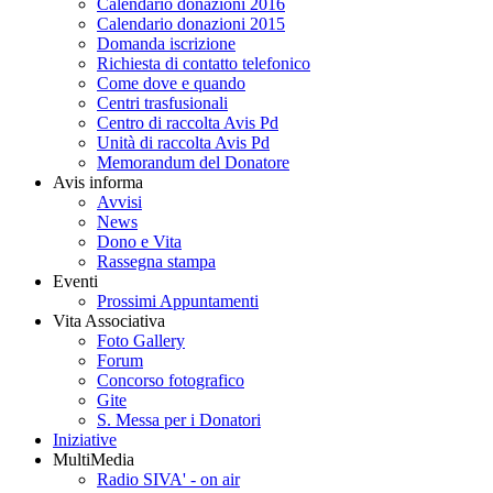
Calendario donazioni 2016
Calendario donazioni 2015
Domanda iscrizione
Richiesta di contatto telefonico
Come dove e quando
Centri trasfusionali
Centro di raccolta Avis Pd
Unità di raccolta Avis Pd
Memorandum del Donatore
Avis informa
Avvisi
News
Dono e Vita
Rassegna stampa
Eventi
Prossimi Appuntamenti
Vita Associativa
Foto Gallery
Forum
Concorso fotografico
Gite
S. Messa per i Donatori
Iniziative
MultiMedia
Radio SIVA' - on air