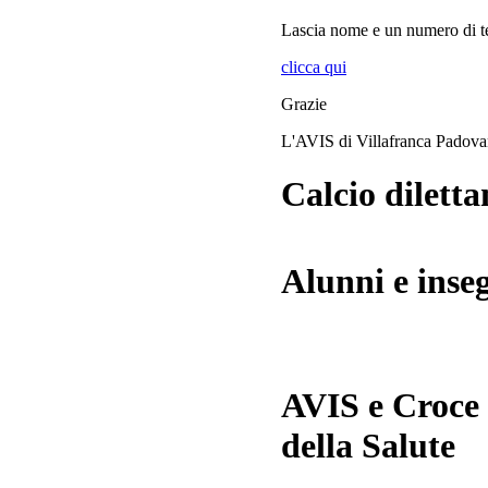
Lascia
nome
e
un numero di te
clicca qui
Grazie
L'AVIS di Villafranca Padov
Calcio diletta
Alunni e inse
AVIS e Croce
della Salute