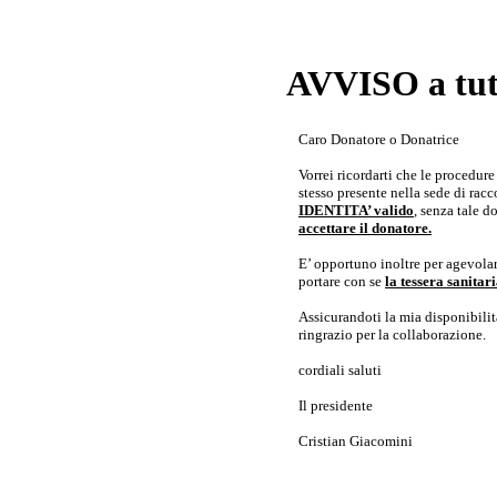
AVVISO a tutt
Caro Donatore o Donatrice
Vorrei ricordarti che le procedur
stesso presente nella sede di rac
IDENTITA’ valido
, senza tale 
accettare il donatore.
E’ opportuno inoltre per agevolar
portare con se
la tessera sanita
Assicurandoti la mia disponibilità 
ringrazio per la collaborazione.
cordiali saluti
Il presidente
Cristian Giacomini