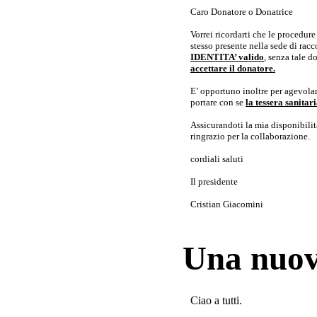
Caro Donatore o Donatrice
Vorrei ricordarti che le procedur
stesso presente nella sede di rac
IDENTITA’ valido
, senza tale 
accettare il donatore.
E’ opportuno inoltre per agevolar
portare con se
la tessera sanita
Assicurandoti la mia disponibilità 
ringrazio per la collaborazione.
cordiali saluti
Il presidente
Cristian Giacomini
Una nuov
Ciao a tutti.