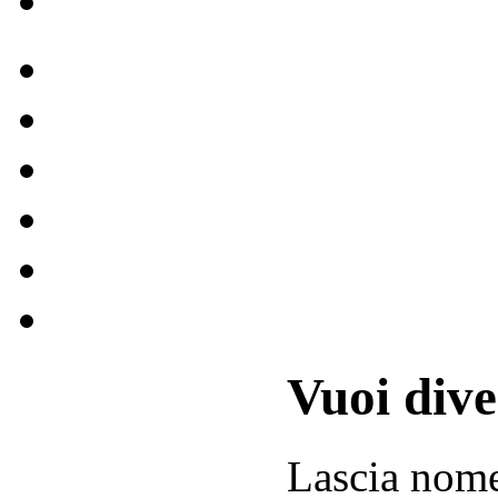
Vuoi div
Lascia
nom