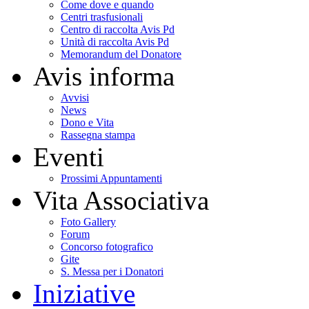
Come dove e quando
Centri trasfusionali
Centro di raccolta Avis Pd
Unità di raccolta Avis Pd
Memorandum del Donatore
Avis informa
Avvisi
News
Dono e Vita
Rassegna stampa
Eventi
Prossimi Appuntamenti
Vita Associativa
Foto Gallery
Forum
Concorso fotografico
Gite
S. Messa per i Donatori
Iniziative