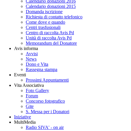
Calendario donazioni 2016
Calendario donazioni 2015
Domanda iscrizione
Richiesta di contatto telefonico
Come dove e quando
Centri trasfusionali
Centro di raccolta Avis Pd
Unità di raccolta Avis Pd
Memorandum del Donatore
Avis informa
Avvisi
News
Dono e Vita
Rassegna stampa
Eventi
Prossimi Appuntamenti
Vita Associativa
Foto Gallery
Forum
Concorso fotografico
Gite
S. Messa per i Donatori
Iniziative
MultiMedia
Radio SIVA' - on air