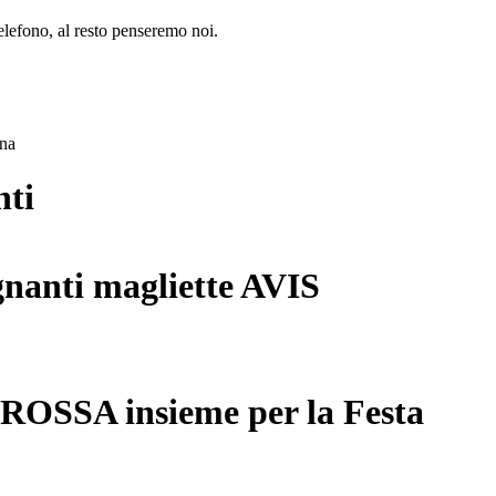
lefono, al resto penseremo noi.
ana
nti
gnanti magliette AVIS
 ROSSA insieme per la Festa