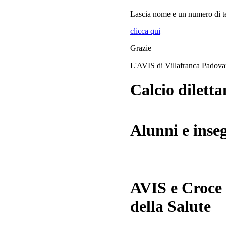
Lascia
nome
e
un numero di te
clicca qui
Grazie
L'AVIS di Villafranca Padov
Calcio diletta
Alunni e inse
AVIS e Croce
della Salute