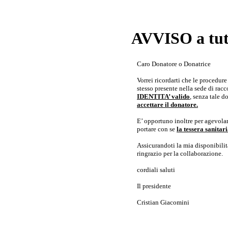
AVVISO a tutt
Caro Donatore o Donatrice
Vorrei ricordarti che le procedur
stesso presente nella sede di rac
IDENTITA’ valido
, senza tale 
accettare il donatore.
E’ opportuno inoltre per agevolar
portare con se
la tessera sanita
Assicurandoti la mia disponibilità 
ringrazio per la collaborazione.
cordiali saluti
Il presidente
Cristian Giacomini