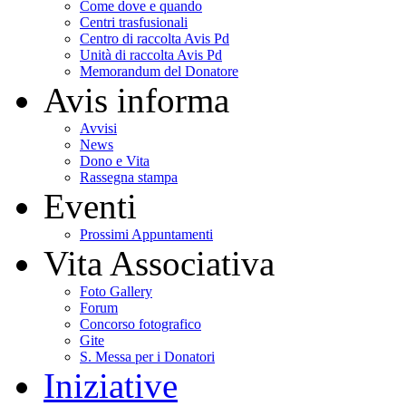
Come dove e quando
Centri trasfusionali
Centro di raccolta Avis Pd
Unità di raccolta Avis Pd
Memorandum del Donatore
Avis informa
Avvisi
News
Dono e Vita
Rassegna stampa
Eventi
Prossimi Appuntamenti
Vita Associativa
Foto Gallery
Forum
Concorso fotografico
Gite
S. Messa per i Donatori
Iniziative