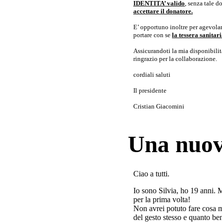
IDENTITA’ valido
, senza tale 
accettare il donatore.
E’ opportuno inoltre per agevolar
portare con se
la tessera sanita
Assicurandoti la mia disponibilità 
ringrazio per la collaborazione.
cordiali saluti
Il presidente
Cristian Giacomini
Una nuov
Ciao a tutti.
Io sono Silvia, ho 19 anni. 
per la prima volta!
Non avrei potuto fare cosa 
del gesto stesso e quanto ben