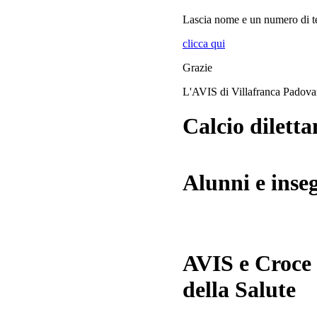
Lascia
nome
e
un numero di te
clicca qui
Grazie
L'AVIS di Villafranca Padov
Calcio diletta
Alunni e inse
AVIS e Croce
della Salute