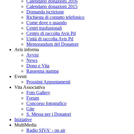
Calendario donazioni 2016
Calendario donazioni 2015
Domanda iscrizione
Richiesta di contatto telefonico
Come dove e quando
Centri trasfusionali
Centro di raccolta Avis Pd
Unità di raccolta Avis Pd
Memorandum del Donatore
Avis informa
Avvisi
News
Dono e Vita
Rassegna stampa
Eventi
Prossimi Appuntamenti
Vita Associativa
Foto Gallery
Forum
Concorso fotografico
Gite
S. Messa per i Donatori
Iniziative
MultiMedia
Radio SIVA' - on air