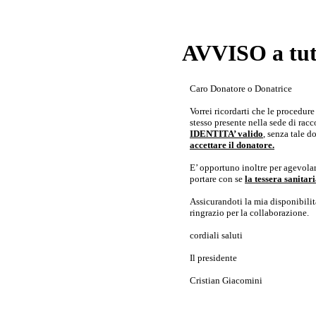
AVVISO a tutt
Caro Donatore o Donatrice
Vorrei ricordarti che le procedur
stesso presente nella sede di rac
IDENTITA’ valido
, senza tale 
accettare il donatore.
E’ opportuno inoltre per agevolar
portare con se
la tessera sanita
Assicurandoti la mia disponibilità 
ringrazio per la collaborazione.
cordiali saluti
Il presidente
Cristian Giacomini