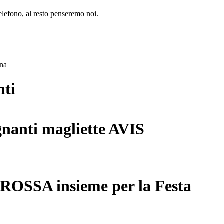
lefono, al resto penseremo noi.
ana
nti
gnanti magliette AVIS
 ROSSA insieme per la Festa