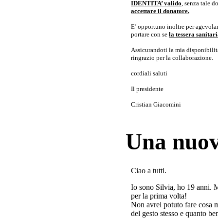
IDENTITA’ valido
, senza tale 
accettare il donatore.
E’ opportuno inoltre per agevolar
portare con se
la tessera sanita
Assicurandoti la mia disponibilità 
ringrazio per la collaborazione.
cordiali saluti
Il presidente
Cristian Giacomini
Una nuov
Ciao a tutti.
Io sono Silvia, ho 19 anni. 
per la prima volta!
Non avrei potuto fare cosa 
del gesto stesso e quanto ben