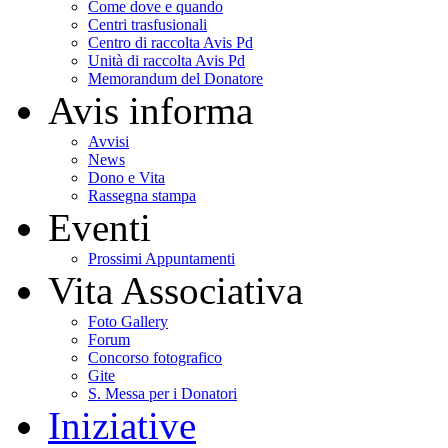
Come dove e quando
Centri trasfusionali
Centro di raccolta Avis Pd
Unità di raccolta Avis Pd
Memorandum del Donatore
Avis informa
Avvisi
News
Dono e Vita
Rassegna stampa
Eventi
Prossimi Appuntamenti
Vita Associativa
Foto Gallery
Forum
Concorso fotografico
Gite
S. Messa per i Donatori
Iniziative